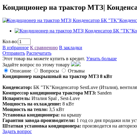
Кондиционер на трактор МТЗ| Конденс
Кол-во:
В избранное
К сравнению
В закладки
Отправить
Распечатать
Этот товар вы можете купить в кредит.
Узнать больше
Задайте вопрос по этому товару
Описание
Вопросы
Отзывы
Кондиционер накрышный на трактор МТЗ 8 кВт
Конденсатор:
БК "TK"Конденсатор SestLuve (Италия), вентилят
Компрессор кондиционера трактора МТЗ:
Sanden
Испаритель:
Италия Spal , Sest-Luve
Мощность на охлаждение:
8 кВт
Мощность на тепло:
3,5 кВт
Установка кондиционера:
на крышу
Гарантия завода-производителя:
1 год со дня продажи или у
Штатная установка кондиционера:
производится на авториз
Задать вопрос