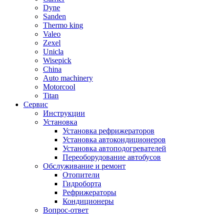
Dyne
Sanden
Thermo king
Valeo
Zexel
Unicla
Wisepick
China
Auto machinery
Motorcool
Titan
Сервис
Инструкции
Установка
Установка рефрижераторов
Установка автокондиционеров
Установка автоподогревателей
Переоборудование автобусов
Обслуживание и ремонт
Отопители
Гидроборта
Рефрижераторы
Кондиционеры
Вопрос-ответ