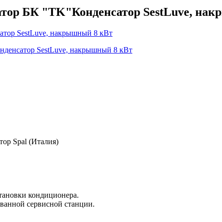
атор БК "TK"Конденсатор SestLuve, на
ор Spal (Италия)
становки кондиционера.
ованной сервисной станции.