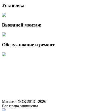
Установка
Выездной монтаж
Обслуживание и ремонт
Данный интернет-сайт носит исключительно информационный
характер и ни при каких условиях не является публичной офертой,
определяемой положениями Статьи 437 (2) Гражданского кодекса
Российской Федерации.
Для получения подробной информации о наличии и стоимости
указанных товаров и (или) услуг, пожалуйста, обращайтесь к
менеджеру сайта с помощью специальной формы связи или по
указанным телефонам.
Магазин ХОУ, 2013 - 2026
Все права защищены