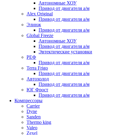
Автономные ХОУ
Привод от двигателя а/м
Alex Original
Привод от двигателя а/м
Элинж
Привод от двигателя а/м
Global Freeze
Автономные ХОУ
Привод от двигателя а/м
Эвтектические установки
РЕФ
Привод от двигателя а/м
Terra Frigo
Привод от двигателя а/м
Автохолод
Привод от двигателя а/м
ЮГ Фрост
Привод от двигателя а/м
Компрессоры
Carrier
Dyne
Sanden
Thermo king
Valeo
Zexel