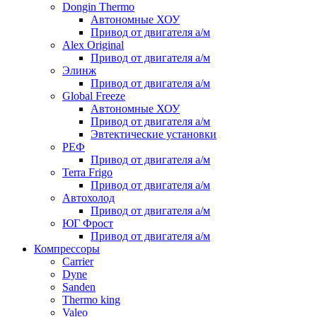
Dongin Thermo
Автономные ХОУ
Привод от двигателя а/м
Alex Original
Привод от двигателя а/м
Элинж
Привод от двигателя а/м
Global Freeze
Автономные ХОУ
Привод от двигателя а/м
Эвтектические установки
РЕФ
Привод от двигателя а/м
Terra Frigo
Привод от двигателя а/м
Автохолод
Привод от двигателя а/м
ЮГ Фрост
Привод от двигателя а/м
Компрессоры
Carrier
Dyne
Sanden
Thermo king
Valeo