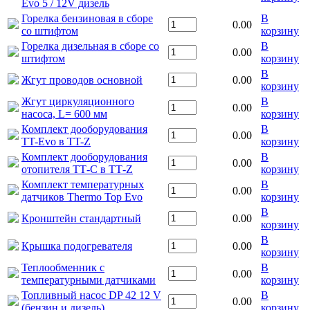
Evo 5 / 12V дизель
Горелка бензиновая в сборе
В
0.00
со штифтом
корзину
Горелка дизельная в сборе со
В
0.00
штифтом
корзину
В
Жгут проводов основной
0.00
корзину
Жгут циркуляционного
В
0.00
насоса, L= 600 мм
корзину
Комплект дооборудования
В
0.00
TT-Evo в TT-Z
корзину
Комплект дооборудования
В
0.00
отопителя ТТ-С в ТТ-Z
корзину
Комплект температурных
В
0.00
датчиков Thermo Top Evo
корзину
В
Кронштейн стандартный
0.00
корзину
В
Крышка подогревателя
0.00
корзину
Теплообменник с
В
0.00
температурными датчиками
корзину
Топливный насос DP 42 12 V
В
0.00
(бензин и дизель)
корзину