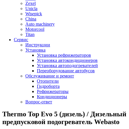
Zexel
Unicla
Wisepick
China
Auto machinery
Motorcool
Titan
Сервис
Инструкции
Установка
Установка рефрижераторов
Установка автокондиционеров
Установка автоподогревателей
Переоборудование автобусов
Обслуживание и ремонт
Отопители
Гидроборта
Рефрижераторы
Кондиционеры
Вопрос-ответ
Thermo Top Evo 5 (дизель) / Дизельный
предпусковой подогреватель Webasto