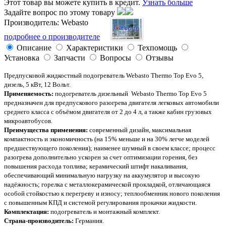
Этот товар вы можете купить в кредит.
Узнать больше
Задайте вопрос по этому товару
Производитель: Webasto
подробнее о производителе
Описание
Характеристики
Техпомощь
Установка
Запчасти
Вопросы
Отзывы
Предпусковой жидкостный подогреватель Webasto Thermo Top Evo 5,
дизель, 5 кВт, 12 Вольт.
Применяемость:
подогреватель дизельный Webasto Thermo Top Evo 5
предназначен для предпускового разогрева двигателя легковых автомобили
среднего класса с объёмом двигателя от 2 до 4 л, а также кабин грузовых
микроавтобусов.
Преимущества применения:
современный дизайн, максимальная
компактность и экономичность (на 15% меньше и на 30% легче моделей
предшествующего поколения); наименее шумный в своем классе; процесс
разогрева дополнительно ускорен за счет оптимизации горения, без
повышения расхода топлива; керамический штифт накаливания,
обеспечивающий минимальную нагрузку на аккумулятор и высокую
надёжность; горелка с металлокерамической прокладкой, отличающаяся
особой стойкостью к перегреву и износу; теплообменник нового поколения
с повышенным КПД и системой регулирования прокачки жидкости.
Комплектация:
подогреватель и монтажный комплект.
Страна-производитель:
Германия.