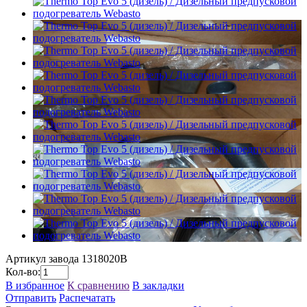
Артикул завода
1318020B
Кол-во:
В избранное
К сравнению
В закладки
Отправить
Распечатать