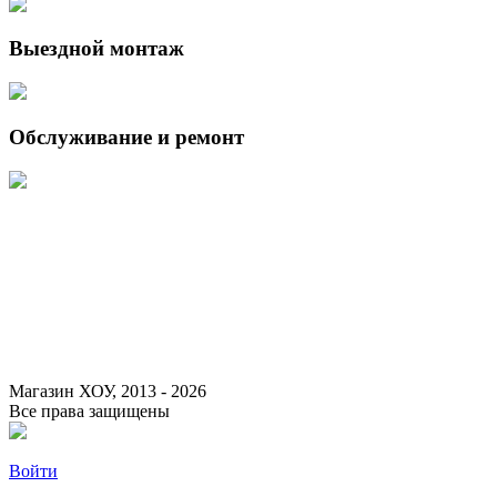
Выездной монтаж
Обслуживание и ремонт
Данный интернет-сайт носит исключительно информационный
характер и ни при каких условиях не является публичной офертой,
определяемой положениями Статьи 437 (2) Гражданского кодекса
Российской Федерации.
Для получения подробной информации о наличии и стоимости
указанных товаров и (или) услуг, пожалуйста, обращайтесь к
менеджеру сайта с помощью специальной формы связи или по
указанным телефонам.
Магазин ХОУ, 2013 - 2026
Все права защищены
Войти