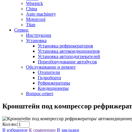
Wisepick
China
Auto machinery
Motorcool
Titan
Сервис
Инструкции
Установка
Установка рефрижераторов
Установка автокондиционеров
Установка автоподогревателей
Переоборудование автобусов
Обслуживание и ремонт
Отопители
Гидроборта
Рефрижераторы
Кондиционеры
Вопрос-ответ
Кронштейн под компрессор рефрижерат
Кол-во:
В избранное
К сравнению
В закладки