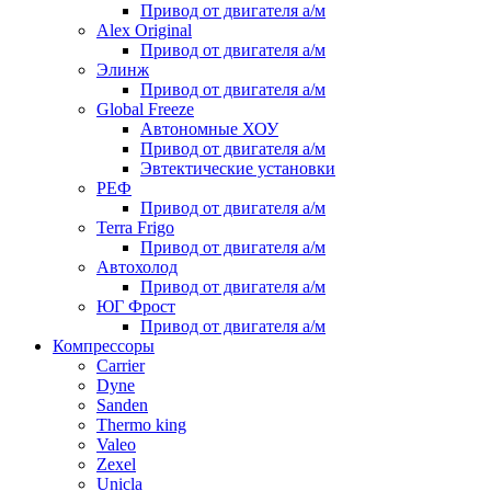
Привод от двигателя а/м
Alex Original
Привод от двигателя а/м
Элинж
Привод от двигателя а/м
Global Freeze
Автономные ХОУ
Привод от двигателя а/м
Эвтектические установки
РЕФ
Привод от двигателя а/м
Terra Frigo
Привод от двигателя а/м
Автохолод
Привод от двигателя а/м
ЮГ Фрост
Привод от двигателя а/м
Компрессоры
Carrier
Dyne
Sanden
Thermo king
Valeo
Zexel
Unicla