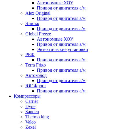
Автономные ХОУ
Привод от двигателя а/м
Alex Original
Привод от двигателя а/м
Элинж
Привод от двигателя а/м
Global Freeze
Автономные ХОУ
Привод от двигателя а/м
Эвтектические установки
РЕФ
Привод от двигателя а/м
Terra Frigo
Привод от двигателя а/м
Автохолод
Привод от двигателя а/м
ЮГ Фрост
Привод от двигателя а/м
Компрессоры
Carrier
Dyne
Sanden
Thermo king
Valeo
Zexel