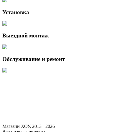
Установка
Выездной монтаж
Обслуживание и ремонт
Данный интернет-сайт носит исключительно информационный
характер и ни при каких условиях не является публичной офертой,
определяемой положениями Статьи 437 (2) Гражданского кодекса
Российской Федерации.
Для получения подробной информации о наличии и стоимости
указанных товаров и (или) услуг, пожалуйста, обращайтесь к
менеджеру сайта с помощью специальной формы связи или по
указанным телефонам.
Магазин ХОУ, 2013 - 2026
Все права защищены