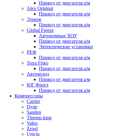
Привод от двигателя а/м
Alex Original
Привод от двигателя а/м
Элинж
Привод от двигателя а/м
Global Freeze
Автономные ХОУ
Привод от двигателя а/м
Эвтектические установки
РЕФ
Привод от двигателя а/м
Terra Frigo
Привод от двигателя а/м
Автохолод
Привод от двигателя а/м
ЮГ Фрост
Привод от двигателя а/м
Компрессоры
Carrier
Dyne
Sanden
Thermo king
Valeo
Zexel
Unicla