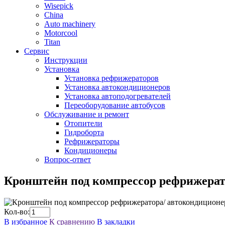
Wisepick
China
Auto machinery
Motorcool
Titan
Сервис
Инструкции
Установка
Установка рефрижераторов
Установка автокондиционеров
Установка автоподогревателей
Переоборудование автобусов
Обслуживание и ремонт
Отопители
Гидроборта
Рефрижераторы
Кондиционеры
Вопрос-ответ
Кронштейн под компрессор рефрижерат
Кол-во:
В избранное
К сравнению
В закладки