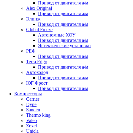
Привод от двигателя а/м
Alex Original
Привод от двигателя а/м
Элинж
Привод от двигателя а/м
Global Freeze
Автономные ХОУ
Привод от двигателя а/м
Эвтектические установки
РЕФ
Привод от двигателя а/м
Terra Frigo
Привод от двигателя а/м
Автохолод
Привод от двигателя а/м
ЮГ Фрост
Привод от двигателя а/м
Компрессоры
Carrier
Dyne
Sanden
Thermo king
Valeo
Zexel
Unicla