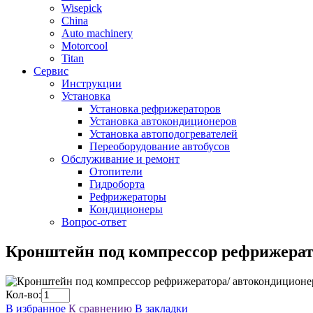
Wisepick
China
Auto machinery
Motorcool
Titan
Сервис
Инструкции
Установка
Установка рефрижераторов
Установка автокондиционеров
Установка автоподогревателей
Переоборудование автобусов
Обслуживание и ремонт
Отопители
Гидроборта
Рефрижераторы
Кондиционеры
Вопрос-ответ
Кронштейн под компрессор рефрижерат
Кол-во:
В избранное
К сравнению
В закладки