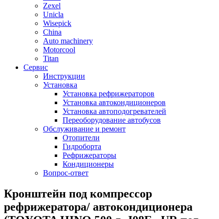
Zexel
Unicla
Wisepick
China
Auto machinery
Motorcool
Titan
Сервис
Инструкции
Установка
Установка рефрижераторов
Установка автокондиционеров
Установка автоподогревателей
Переоборудование автобусов
Обслуживание и ремонт
Отопители
Гидроборта
Рефрижераторы
Кондиционеры
Вопрос-ответ
Кронштейн под компрессор
рефрижератора/ автокондиционера