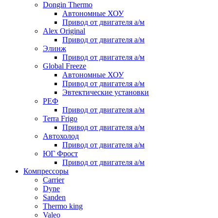
Dongin Thermo
Автономные ХОУ
Привод от двигателя а/м
Alex Original
Привод от двигателя а/м
Элинж
Привод от двигателя а/м
Global Freeze
Автономные ХОУ
Привод от двигателя а/м
Эвтектические установки
РЕФ
Привод от двигателя а/м
Terra Frigo
Привод от двигателя а/м
Автохолод
Привод от двигателя а/м
ЮГ Фрост
Привод от двигателя а/м
Компрессоры
Carrier
Dyne
Sanden
Thermo king
Valeo