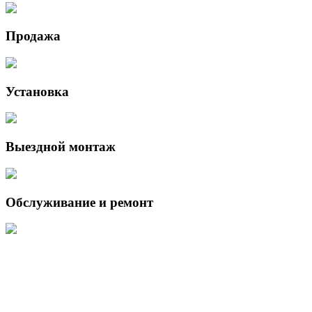
Продажа
Установка
Выездной монтаж
Обслуживание и ремонт
Данный интернет-сайт носит исключительно информационный
характер и ни при каких условиях не является публичной офертой,
определяемой положениями Статьи 437 (2) Гражданского кодекса
Российской Федерации.
Для получения подробной информации о наличии и стоимости