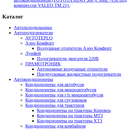
автокондиционера (TOYOTA HINO 500 д. J08E –UR под
компрессор VALEO TM 21).
Каталог
Автохолодильники
Автоподогреватели
AVTOTEPLO
Аэро Комфорт
Воздушные отопители Аэро Комфорт
Лунфей
Подогреватели двигателя 220В
ПРАМОТРОНИК
Автономные воздушные отопители
Предпусковые жидкостные подогреватели
Автокондиционеры
Кондиционеры для автобусов
Кондиционеры для микроавтобусов
Кондиционеры для г/п микроавтобусов
Кондиционеры для грузовиков
Кондиционеры для тракторов
Кондиционеры на тракторы Кировец
Кондиционеры на тракторы МТЗ
Кондиционеры на тракторы ХТЗ
Кондиционеры для комбайнов