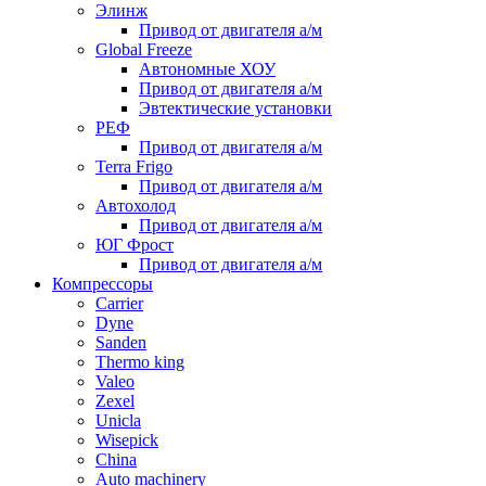
Элинж
Привод от двигателя а/м
Global Freeze
Автономные ХОУ
Привод от двигателя а/м
Эвтектические установки
РЕФ
Привод от двигателя а/м
Terra Frigo
Привод от двигателя а/м
Автохолод
Привод от двигателя а/м
ЮГ Фрост
Привод от двигателя а/м
Компрессоры
Carrier
Dyne
Sanden
Thermo king
Valeo
Zexel
Unicla
Wisepick
China
Auto machinery