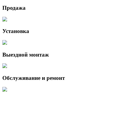
Продажа
Установка
Выездной монтаж
Обслуживание и ремонт
Данный интернет-сайт носит исключительно информационный
характер и ни при каких условиях не является публичной офертой,
определяемой положениями Статьи 437 (2) Гражданского кодекса
Российской Федерации.
Для получения подробной информации о наличии и стоимости
указанных товаров и (или) услуг, пожалуйста, обращайтесь к
менеджеру сайта с помощью специальной формы связи или по