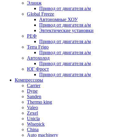
Элинж
Привод от двигателя а/м
Global Freeze
Автономные ХОУ
Привод от двигателя а/м
Эвтектические установки
РЕФ
Привод от двигателя а/м
Terra Frigo
Привод от двигателя а/м
Автохолод
Привод от двигателя а/м
ЮГ Фрост
Привод от двигателя а/м
Компрессоры
Carrier
Dyne
Sanden
Thermo king
Valeo
Zexel
Unicla
Wisepick
China
Auto machinery