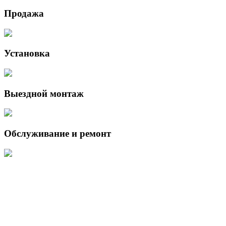
Продажа
Установка
Выездной монтаж
Обслуживание и ремонт
Данный интернет-сайт носит исключительно информационный
характер и ни при каких условиях не является публичной офертой,
определяемой положениями Статьи 437 (2) Гражданского кодекса
Российской Федерации.
Для получения подробной информации о наличии и стоимости
указанных товаров и (или) услуг, пожалуйста, обращайтесь к
менеджеру сайта с помощью специальной формы связи или по