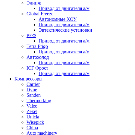
Элинж
Привод от двигателя а/м
Global Freeze
Автономные ХОУ
Привод от двигателя а/м
Эвтектические установки
РЕФ
Привод от двигателя а/м
Terra Frigo
Привод от двигателя а/м
Автохолод
Привод от двигателя а/м
ЮГ Фрост
Привод от двигателя а/м
Компрессоры
Carrier
Dyne
Sanden
Thermo king
Valeo
Zexel
Unicla
Wisepick
China
Auto machinery