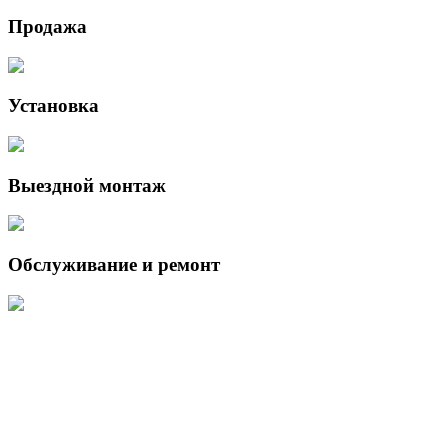
Продажа
Установка
Выездной монтаж
Обслуживание и ремонт
Данный интернет-сайт носит исключительно информационный
характер и ни при каких условиях не является публичной офертой,
определяемой положениями Статьи 437 (2) Гражданского кодекса
Российской Федерации.
Для получения подробной информации о наличии и стоимости
указанных товаров и (или) услуг, пожалуйста, обращайтесь к
менеджеру сайта с помощью специальной формы связи или по