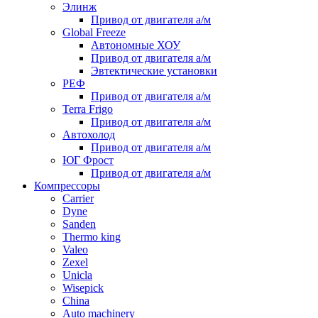
Элинж
Привод от двигателя а/м
Global Freeze
Автономные ХОУ
Привод от двигателя а/м
Эвтектические установки
РЕФ
Привод от двигателя а/м
Terra Frigo
Привод от двигателя а/м
Автохолод
Привод от двигателя а/м
ЮГ Фрост
Привод от двигателя а/м
Компрессоры
Carrier
Dyne
Sanden
Thermo king
Valeo
Zexel
Unicla
Wisepick
China
Auto machinery