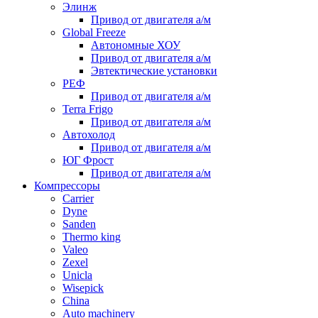
Элинж
Привод от двигателя а/м
Global Freeze
Автономные ХОУ
Привод от двигателя а/м
Эвтектические установки
РЕФ
Привод от двигателя а/м
Terra Frigo
Привод от двигателя а/м
Автохолод
Привод от двигателя а/м
ЮГ Фрост
Привод от двигателя а/м
Компрессоры
Carrier
Dyne
Sanden
Thermo king
Valeo
Zexel
Unicla
Wisepick
China
Auto machinery