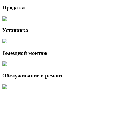
Продажа
Установка
Выездной монтаж
Обслуживание и ремонт
Данный интернет-сайт носит исключительно информационный
характер и ни при каких условиях не является публичной офертой,
определяемой положениями Статьи 437 (2) Гражданского кодекса
Российской Федерации.
Для получения подробной информации о наличии и стоимости
указанных товаров и (или) услуг, пожалуйста, обращайтесь к
менеджеру сайта с помощью специальной формы связи или по