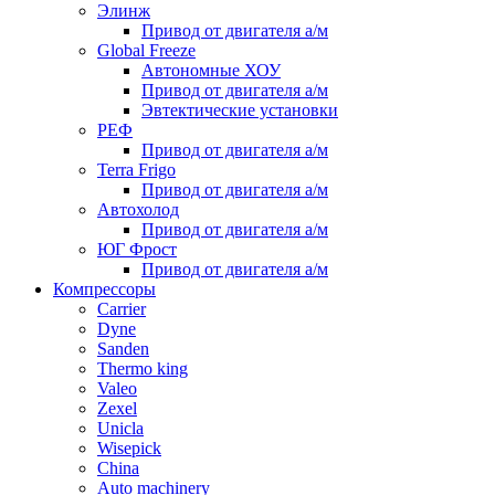
Элинж
Привод от двигателя а/м
Global Freeze
Автономные ХОУ
Привод от двигателя а/м
Эвтектические установки
РЕФ
Привод от двигателя а/м
Terra Frigo
Привод от двигателя а/м
Автохолод
Привод от двигателя а/м
ЮГ Фрост
Привод от двигателя а/м
Компрессоры
Carrier
Dyne
Sanden
Thermo king
Valeo
Zexel
Unicla
Wisepick
China
Auto machinery