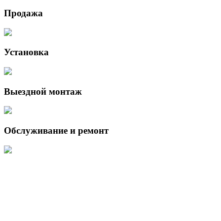
Продажа
Установка
Выездной монтаж
Обслуживание и ремонт
Данный интернет-сайт носит исключительно информационный
характер и ни при каких условиях не является публичной офертой,
определяемой положениями Статьи 437 (2) Гражданского кодекса
Российской Федерации.
Для получения подробной информации о наличии и стоимости
указанных товаров и (или) услуг, пожалуйста, обращайтесь к
менеджеру сайта с помощью специальной формы связи или по