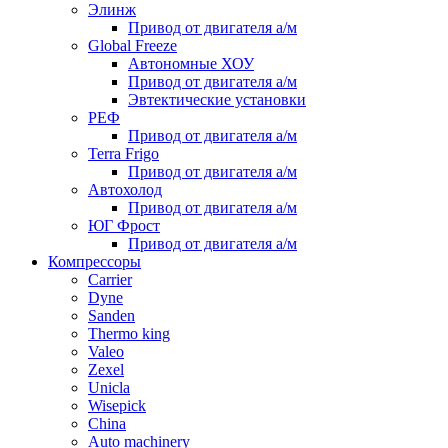
Элинж
Привод от двигателя а/м
Global Freeze
Автономные ХОУ
Привод от двигателя а/м
Эвтектические установки
РЕФ
Привод от двигателя а/м
Terra Frigo
Привод от двигателя а/м
Автохолод
Привод от двигателя а/м
ЮГ Фрост
Привод от двигателя а/м
Компрессоры
Carrier
Dyne
Sanden
Thermo king
Valeo
Zexel
Unicla
Wisepick
China
Auto machinery