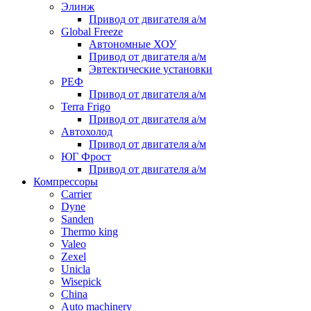
Элинж
Привод от двигателя а/м
Global Freeze
Автономные ХОУ
Привод от двигателя а/м
Эвтектические установки
РЕФ
Привод от двигателя а/м
Terra Frigo
Привод от двигателя а/м
Автохолод
Привод от двигателя а/м
ЮГ Фрост
Привод от двигателя а/м
Компрессоры
Carrier
Dyne
Sanden
Thermo king
Valeo
Zexel
Unicla
Wisepick
China
Auto machinery