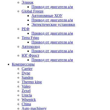
Элинж
Привод от двигателя а/м
Global Freeze
Автономные ХОУ
Привод от двигателя а/м
Эвтектические установки
РЕФ
Привод от двигателя а/м
Terra Frigo
Привод от двигателя а/м
Автохолод
Привод от двигателя а/м
ЮГ Фрост
Привод от двигателя а/м
Компрессоры
Carrier
Dyne
Sanden
Thermo king
Valeo
Zexel
Unicla
Wisepick
China
Auto machinery