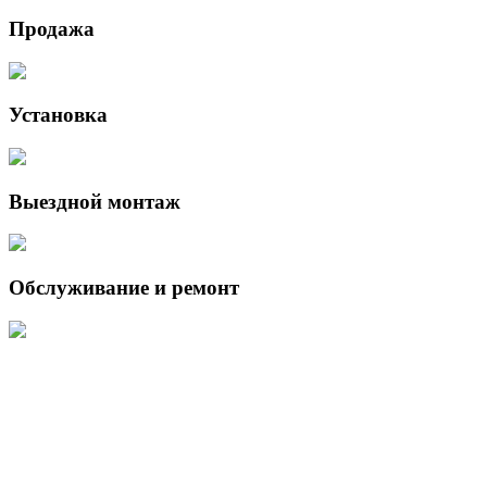
Продажа
Установка
Выездной монтаж
Обслуживание и ремонт
Данный интернет-сайт носит исключительно информационный
характер и ни при каких условиях не является публичной офертой,
определяемой положениями Статьи 437 (2) Гражданского кодекса
Российской Федерации.
Для получения подробной информации о наличии и стоимости
указанных товаров и (или) услуг, пожалуйста, обращайтесь к
менеджеру сайта с помощью специальной формы связи или по