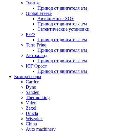
Элинж
Привод от двигателя а/м
Global Freeze
Автономные ХОУ
Привод от двигателя а/м
Эвтектические установки
РЕФ
Привод от двигателя а/м
Terra Frigo
Привод от двигателя а/м
Автохолод
Привод от двигателя а/м
ЮГ Фрост
Привод от двигателя а/м
Компрессоры
Carrier
Dyne
Sanden
Thermo king
Valeo
Zexel
Unicla
Wisepick
China
Auto machinery