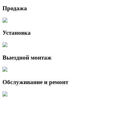
Продажа
Установка
Выездной монтаж
Обслуживание и ремонт
Данный интернет-сайт носит исключительно информационный
характер и ни при каких условиях не является публичной офертой,
определяемой положениями Статьи 437 (2) Гражданского кодекса
Российской Федерации.
Для получения подробной информации о наличии и стоимости
указанных товаров и (или) услуг, пожалуйста, обращайтесь к
менеджеру сайта с помощью специальной формы связи или по