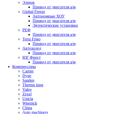
Элинж
Привод от двигателя а/м
Global Freeze
Автономные ХОУ
Привод от двигателя а/м
Эвтектические установки
РЕФ
Привод от двигателя а/м
Terra Frigo
Привод от двигателя а/м
Автохолод
Привод от двигателя а/м
ЮГ Фрост
Привод от двигателя а/м
Компрессоры
Carrier
Dyne
Sanden
Thermo king
Valeo
Zexel
Unicla
Wisepick
China
Auto machinery