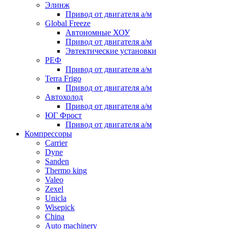
Элинж
Привод от двигателя а/м
Global Freeze
Автономные ХОУ
Привод от двигателя а/м
Эвтектические установки
РЕФ
Привод от двигателя а/м
Terra Frigo
Привод от двигателя а/м
Автохолод
Привод от двигателя а/м
ЮГ Фрост
Привод от двигателя а/м
Компрессоры
Carrier
Dyne
Sanden
Thermo king
Valeo
Zexel
Unicla
Wisepick
China
Auto machinery