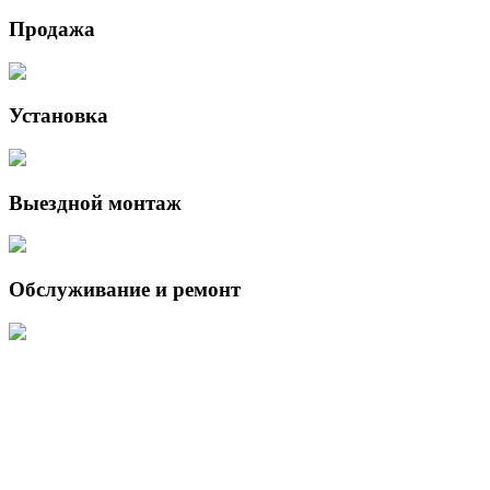
Продажа
Установка
Выездной монтаж
Обслуживание и ремонт
Данный интернет-сайт носит исключительно информационный
характер и ни при каких условиях не является публичной офертой,
определяемой положениями Статьи 437 (2) Гражданского кодекса
Российской Федерации.
Для получения подробной информации о наличии и стоимости
указанных товаров и (или) услуг, пожалуйста, обращайтесь к
менеджеру сайта с помощью специальной формы связи или по