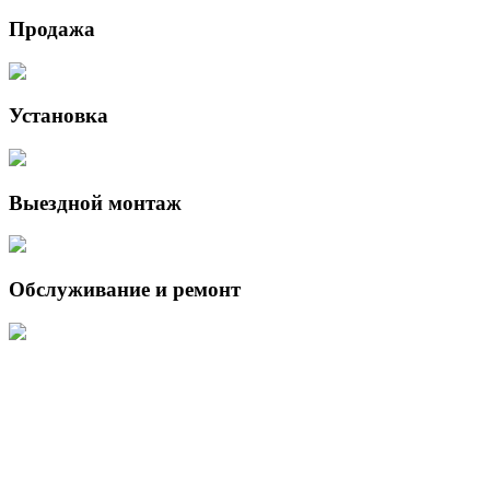
Продажа
Установка
Выездной монтаж
Обслуживание и ремонт
Данный интернет-сайт носит исключительно информационный
характер и ни при каких условиях не является публичной офертой,
определяемой положениями Статьи 437 (2) Гражданского кодекса
Российской Федерации.
Для получения подробной информации о наличии и стоимости
указанных товаров и (или) услуг, пожалуйста, обращайтесь к
менеджеру сайта с помощью специальной формы связи или по