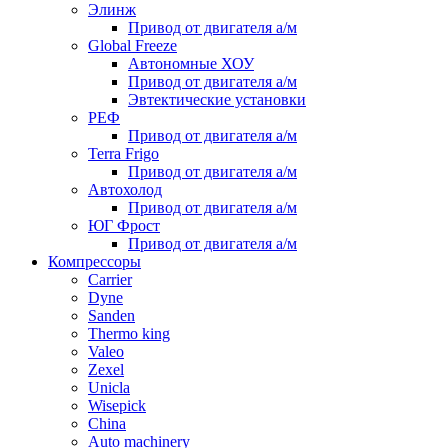
Элинж
Привод от двигателя а/м
Global Freeze
Автономные ХОУ
Привод от двигателя а/м
Эвтектические установки
РЕФ
Привод от двигателя а/м
Terra Frigo
Привод от двигателя а/м
Автохолод
Привод от двигателя а/м
ЮГ Фрост
Привод от двигателя а/м
Компрессоры
Carrier
Dyne
Sanden
Thermo king
Valeo
Zexel
Unicla
Wisepick
China
Auto machinery