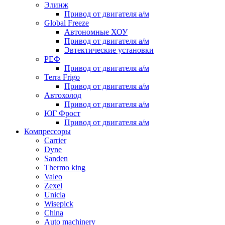
Элинж
Привод от двигателя а/м
Global Freeze
Автономные ХОУ
Привод от двигателя а/м
Эвтектические установки
РЕФ
Привод от двигателя а/м
Terra Frigo
Привод от двигателя а/м
Автохолод
Привод от двигателя а/м
ЮГ Фрост
Привод от двигателя а/м
Компрессоры
Carrier
Dyne
Sanden
Thermo king
Valeo
Zexel
Unicla
Wisepick
China
Auto machinery