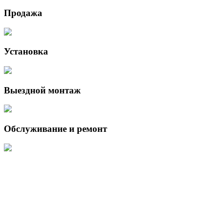
Продажа
Установка
Выездной монтаж
Обслуживание и ремонт
Данный интернет-сайт носит исключительно информационный
характер и ни при каких условиях не является публичной офертой,
определяемой положениями Статьи 437 (2) Гражданского кодекса
Российской Федерации.
Для получения подробной информации о наличии и стоимости
указанных товаров и (или) услуг, пожалуйста, обращайтесь к
менеджеру сайта с помощью специальной формы связи или по