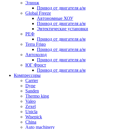
Элинж
Привод от двигателя а/м
Global Freeze
Автономные ХОУ
Привод от двигателя а/м
Эвтектические установки
РЕФ
Привод от двигателя а/м
Terra Frigo
Привод от двигателя а/м
Автохолод
Привод от двигателя а/м
ЮГ Фрост
Привод от двигателя а/м
Компрессоры
Carrier
Dyne
Sanden
Thermo king
Valeo
Zexel
Unicla
Wisepick
China
Auto machinery