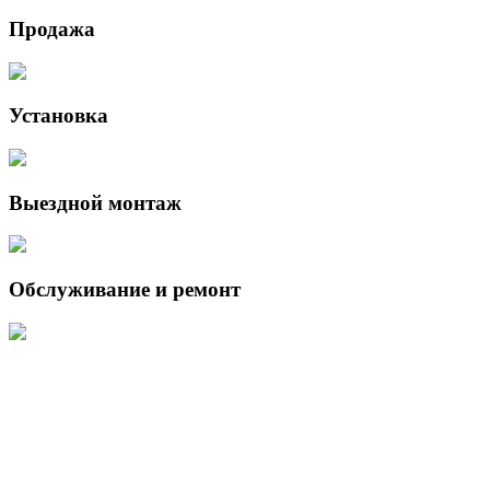
Продажа
Установка
Выездной монтаж
Обслуживание и ремонт
Данный интернет-сайт носит исключительно информационный
характер и ни при каких условиях не является публичной офертой,
определяемой положениями Статьи 437 (2) Гражданского кодекса
Российской Федерации.
Для получения подробной информации о наличии и стоимости
указанных товаров и (или) услуг, пожалуйста, обращайтесь к
менеджеру сайта с помощью специальной формы связи или по