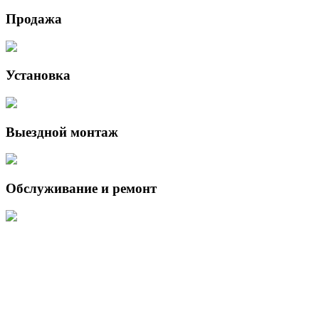
Продажа
Установка
Выездной монтаж
Обслуживание и ремонт
Данный интернет-сайт носит исключительно информационный
характер и ни при каких условиях не является публичной офертой,
определяемой положениями Статьи 437 (2) Гражданского кодекса
Российской Федерации.
Для получения подробной информации о наличии и стоимости
указанных товаров и (или) услуг, пожалуйста, обращайтесь к
менеджеру сайта с помощью специальной формы связи или по