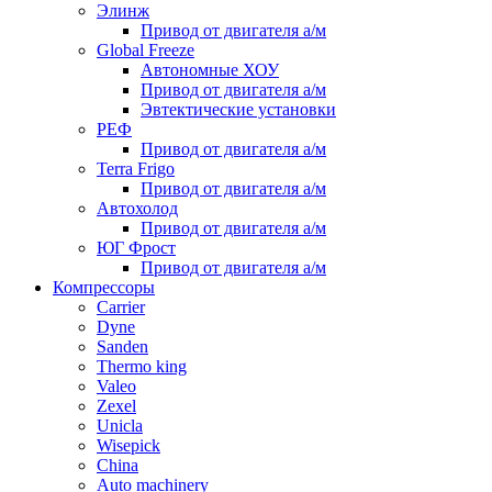
Элинж
Привод от двигателя а/м
Global Freeze
Автономные ХОУ
Привод от двигателя а/м
Эвтектические установки
РЕФ
Привод от двигателя а/м
Terra Frigo
Привод от двигателя а/м
Автохолод
Привод от двигателя а/м
ЮГ Фрост
Привод от двигателя а/м
Компрессоры
Carrier
Dyne
Sanden
Thermo king
Valeo
Zexel
Unicla
Wisepick
China
Auto machinery