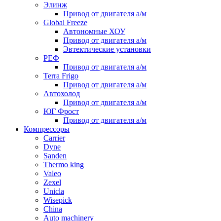
Элинж
Привод от двигателя а/м
Global Freeze
Автономные ХОУ
Привод от двигателя а/м
Эвтектические установки
РЕФ
Привод от двигателя а/м
Terra Frigo
Привод от двигателя а/м
Автохолод
Привод от двигателя а/м
ЮГ Фрост
Привод от двигателя а/м
Компрессоры
Carrier
Dyne
Sanden
Thermo king
Valeo
Zexel
Unicla
Wisepick
China
Auto machinery