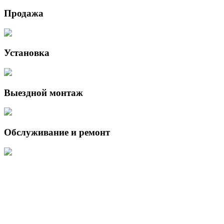
Продажа
Установка
Выездной монтаж
Обслуживание и ремонт
Данный интернет-сайт носит исключительно информационный
характер и ни при каких условиях не является публичной офертой,
определяемой положениями Статьи 437 (2) Гражданского кодекса
Российской Федерации.
Для получения подробной информации о наличии и стоимости
указанных товаров и (или) услуг, пожалуйста, обращайтесь к
менеджеру сайта с помощью специальной формы связи или по