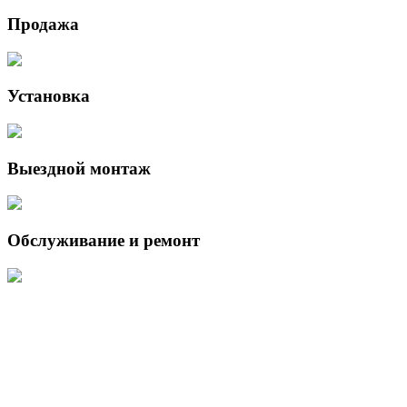
Продажа
Установка
Выездной монтаж
Обслуживание и ремонт
Данный интернет-сайт носит исключительно информационный
характер и ни при каких условиях не является публичной офертой,
определяемой положениями Статьи 437 (2) Гражданского кодекса
Российской Федерации.
Для получения подробной информации о наличии и стоимости
указанных товаров и (или) услуг, пожалуйста, обращайтесь к
менеджеру сайта с помощью специальной формы связи или по