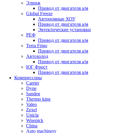
Элинж
Привод от двигателя а/м
Global Freeze
Автономные ХОУ
Привод от двигателя а/м
Эвтектические установки
РЕФ
Привод от двигателя а/м
Terra Frigo
Привод от двигателя а/м
Автохолод
Привод от двигателя а/м
ЮГ Фрост
Привод от двигателя а/м
Компрессоры
Carrier
Dyne
Sanden
Thermo king
Valeo
Zexel
Unicla
Wisepick
China
Auto machinery