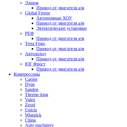
Элинж
Привод от двигателя а/м
Global Freeze
Автономные ХОУ
Привод от двигателя а/м
Эвтектические установки
РЕФ
Привод от двигателя а/м
Terra Frigo
Привод от двигателя а/м
Автохолод
Привод от двигателя а/м
ЮГ Фрост
Привод от двигателя а/м
Компрессоры
Carrier
Dyne
Sanden
Thermo king
Valeo
Zexel
Unicla
Wisepick
China
Auto machinery