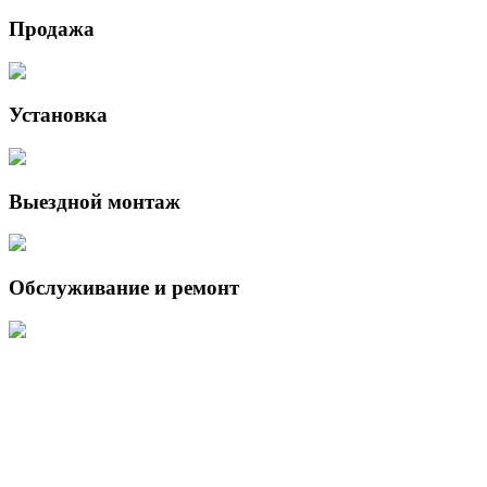
Продажа
Установка
Выездной монтаж
Обслуживание и ремонт
Данный интернет-сайт носит исключительно информационный
характер и ни при каких условиях не является публичной офертой,
определяемой положениями Статьи 437 (2) Гражданского кодекса
Российской Федерации.
Для получения подробной информации о наличии и стоимости
указанных товаров и (или) услуг, пожалуйста, обращайтесь к
менеджеру сайта с помощью специальной формы связи или по