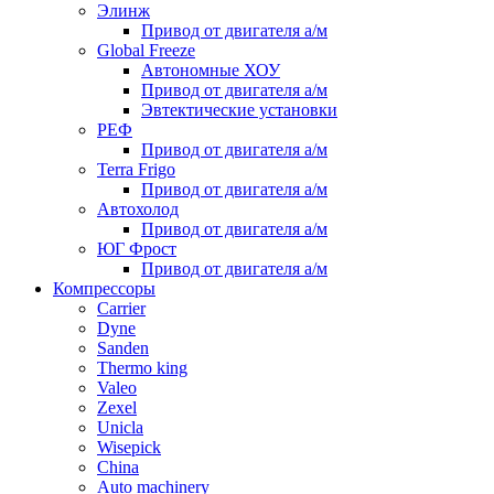
Элинж
Привод от двигателя а/м
Global Freeze
Автономные ХОУ
Привод от двигателя а/м
Эвтектические установки
РЕФ
Привод от двигателя а/м
Terra Frigo
Привод от двигателя а/м
Автохолод
Привод от двигателя а/м
ЮГ Фрост
Привод от двигателя а/м
Компрессоры
Carrier
Dyne
Sanden
Thermo king
Valeo
Zexel
Unicla
Wisepick
China
Auto machinery