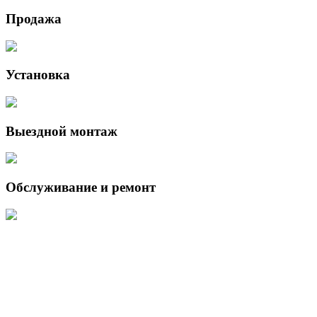
Продажа
Установка
Выездной монтаж
Обслуживание и ремонт
Данный интернет-сайт носит исключительно информационный
характер и ни при каких условиях не является публичной офертой,
определяемой положениями Статьи 437 (2) Гражданского кодекса
Российской Федерации.
Для получения подробной информации о наличии и стоимости
указанных товаров и (или) услуг, пожалуйста, обращайтесь к
менеджеру сайта с помощью специальной формы связи или по