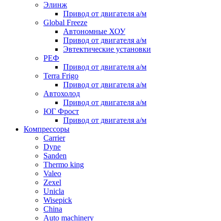
Элинж
Привод от двигателя а/м
Global Freeze
Автономные ХОУ
Привод от двигателя а/м
Эвтектические установки
РЕФ
Привод от двигателя а/м
Terra Frigo
Привод от двигателя а/м
Автохолод
Привод от двигателя а/м
ЮГ Фрост
Привод от двигателя а/м
Компрессоры
Carrier
Dyne
Sanden
Thermo king
Valeo
Zexel
Unicla
Wisepick
China
Auto machinery