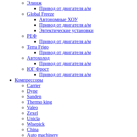
Элинж
Привод от двигателя а/м
Global Freeze
Автономные ХОУ
Привод от двигателя а/м
Эвтектические установки
РЕФ
Привод от двигателя а/м
Terra Frigo
Привод от двигателя а/м
Автохолод
Привод от двигателя а/м
ЮГ Фрост
Привод от двигателя а/м
Компрессоры
Carrier
Dyne
Sanden
Thermo king
Valeo
Zexel
Unicla
Wisepick
China
Auto machinery