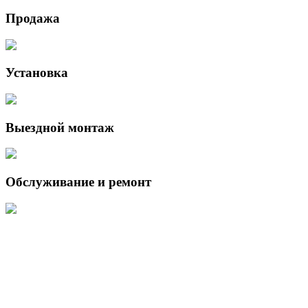
Продажа
Установка
Выездной монтаж
Обслуживание и ремонт
Данный интернет-сайт носит исключительно информационный
характер и ни при каких условиях не является публичной офертой,
определяемой положениями Статьи 437 (2) Гражданского кодекса
Российской Федерации.
Для получения подробной информации о наличии и стоимости
указанных товаров и (или) услуг, пожалуйста, обращайтесь к
менеджеру сайта с помощью специальной формы связи или по