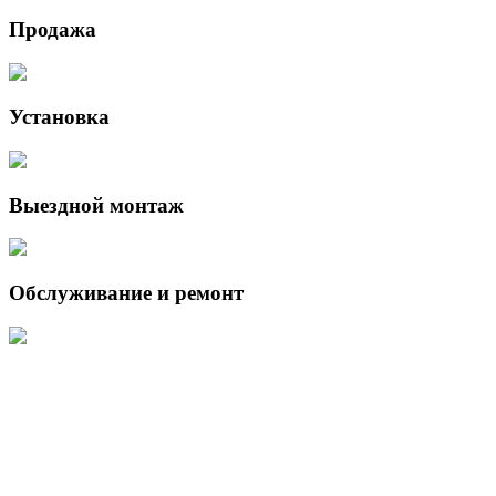
Продажа
Установка
Выездной монтаж
Обслуживание и ремонт
Данный интернет-сайт носит исключительно информационный
характер и ни при каких условиях не является публичной офертой,
определяемой положениями Статьи 437 (2) Гражданского кодекса
Российской Федерации.
Для получения подробной информации о наличии и стоимости
указанных товаров и (или) услуг, пожалуйста, обращайтесь к
менеджеру сайта с помощью специальной формы связи или по