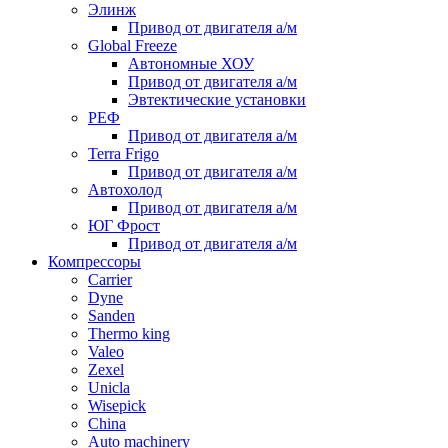
Элинж
Привод от двигателя а/м
Global Freeze
Автономные ХОУ
Привод от двигателя а/м
Эвтектические установки
РЕФ
Привод от двигателя а/м
Terra Frigo
Привод от двигателя а/м
Автохолод
Привод от двигателя а/м
ЮГ Фрост
Привод от двигателя а/м
Компрессоры
Carrier
Dyne
Sanden
Thermo king
Valeo
Zexel
Unicla
Wisepick
China
Auto machinery