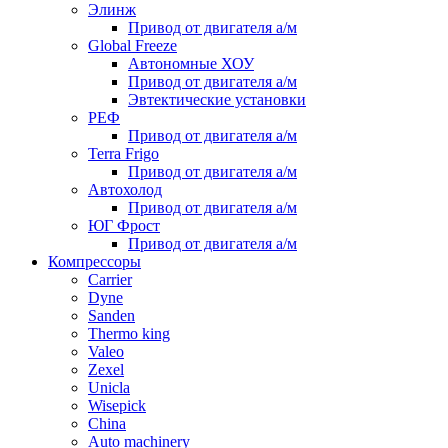
Элинж
Привод от двигателя а/м
Global Freeze
Автономные ХОУ
Привод от двигателя а/м
Эвтектические установки
РЕФ
Привод от двигателя а/м
Terra Frigo
Привод от двигателя а/м
Автохолод
Привод от двигателя а/м
ЮГ Фрост
Привод от двигателя а/м
Компрессоры
Carrier
Dyne
Sanden
Thermo king
Valeo
Zexel
Unicla
Wisepick
China
Auto machinery