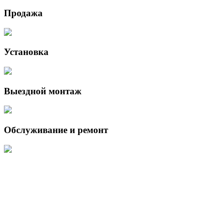
Продажа
Установка
Выездной монтаж
Обслуживание и ремонт
Данный интернет-сайт носит исключительно информационный
характер и ни при каких условиях не является публичной офертой,
определяемой положениями Статьи 437 (2) Гражданского кодекса
Российской Федерации.
Для получения подробной информации о наличии и стоимости
указанных товаров и (или) услуг, пожалуйста, обращайтесь к
менеджеру сайта с помощью специальной формы связи или по