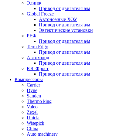
Элинж
Привод от двигателя а/м
Global Freeze
Автономные ХОУ
Привод от двигателя а/м
Эвтектические установки
РЕФ
Привод от двигателя а/м
Terra Frigo
Привод от двигателя а/м
Автохолод
Привод от двигателя а/м
ЮГ Фрост
Привод от двигателя а/м
Компрессоры
Carrier
Dyne
Sanden
Thermo king
Valeo
Zexel
Unicla
Wisepick
China
Auto machinery