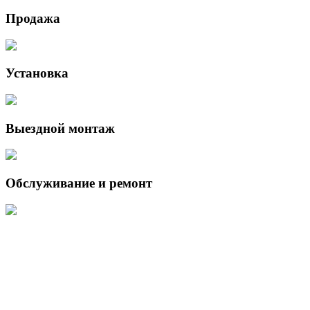
Продажа
Установка
Выездной монтаж
Обслуживание и ремонт
Данный интернет-сайт носит исключительно информационный
характер и ни при каких условиях не является публичной офертой,
определяемой положениями Статьи 437 (2) Гражданского кодекса
Российской Федерации.
Для получения подробной информации о наличии и стоимости
указанных товаров и (или) услуг, пожалуйста, обращайтесь к
менеджеру сайта с помощью специальной формы связи или по