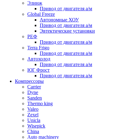
Элинж
Привод от двигателя а/м
Global Freeze
Автономные ХОУ
Привод от двигателя а/м
Эвтектические установки
РЕФ
Привод от двигателя а/м
Terra Frigo
Привод от двигателя а/м
Автохолод
Привод от двигателя а/м
ЮГ Фрост
Привод от двигателя а/м
Компрессоры
Carrier
Dyne
Sanden
Thermo king
Valeo
Zexel
Unicla
Wisepick
China
Auto machinery