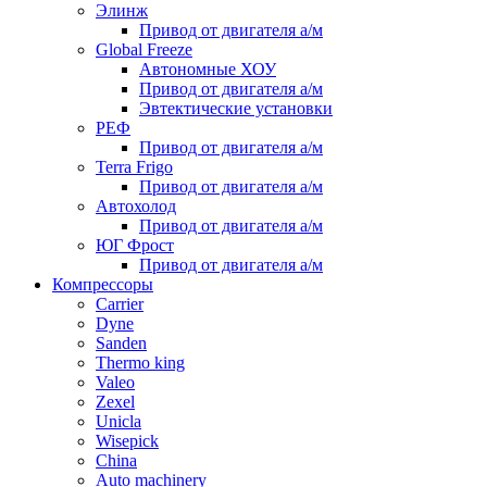
Элинж
Привод от двигателя а/м
Global Freeze
Автономные ХОУ
Привод от двигателя а/м
Эвтектические установки
РЕФ
Привод от двигателя а/м
Terra Frigo
Привод от двигателя а/м
Автохолод
Привод от двигателя а/м
ЮГ Фрост
Привод от двигателя а/м
Компрессоры
Carrier
Dyne
Sanden
Thermo king
Valeo
Zexel
Unicla
Wisepick
China
Auto machinery