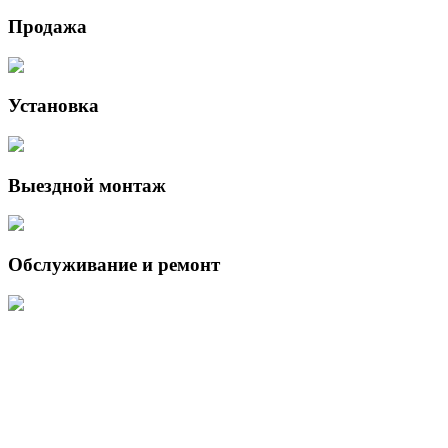
Продажа
Установка
Выездной монтаж
Обслуживание и ремонт
Данный интернет-сайт носит исключительно информационный
характер и ни при каких условиях не является публичной офертой,
определяемой положениями Статьи 437 (2) Гражданского кодекса
Российской Федерации.
Для получения подробной информации о наличии и стоимости
указанных товаров и (или) услуг, пожалуйста, обращайтесь к
менеджеру сайта с помощью специальной формы связи или по