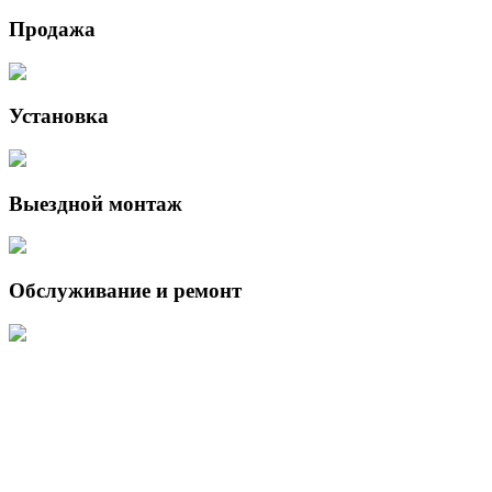
Продажа
Установка
Выездной монтаж
Обслуживание и ремонт
Данный интернет-сайт носит исключительно информационный
характер и ни при каких условиях не является публичной офертой,
определяемой положениями Статьи 437 (2) Гражданского кодекса
Российской Федерации.
Для получения подробной информации о наличии и стоимости
указанных товаров и (или) услуг, пожалуйста, обращайтесь к
менеджеру сайта с помощью специальной формы связи или по