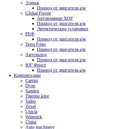
Элинж
Привод от двигателя а/м
Global Freeze
Автономные ХОУ
Привод от двигателя а/м
Эвтектические установки
РЕФ
Привод от двигателя а/м
Terra Frigo
Привод от двигателя а/м
Автохолод
Привод от двигателя а/м
ЮГ Фрост
Привод от двигателя а/м
Компрессоры
Carrier
Dyne
Sanden
Thermo king
Valeo
Zexel
Unicla
Wisepick
China
Auto machinery