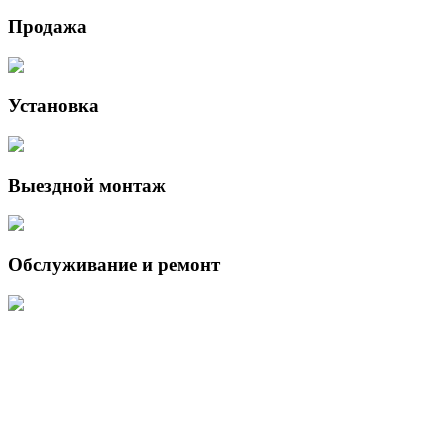
Продажа
Установка
Выездной монтаж
Обслуживание и ремонт
Данный интернет-сайт носит исключительно информационный
характер и ни при каких условиях не является публичной офертой,
определяемой положениями Статьи 437 (2) Гражданского кодекса
Российской Федерации.
Для получения подробной информации о наличии и стоимости
указанных товаров и (или) услуг, пожалуйста, обращайтесь к
менеджеру сайта с помощью специальной формы связи или по