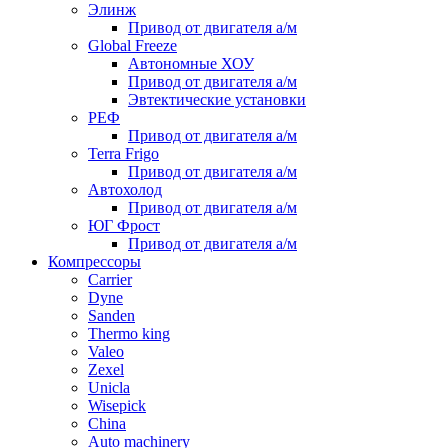
Элинж
Привод от двигателя а/м
Global Freeze
Автономные ХОУ
Привод от двигателя а/м
Эвтектические установки
РЕФ
Привод от двигателя а/м
Terra Frigo
Привод от двигателя а/м
Автохолод
Привод от двигателя а/м
ЮГ Фрост
Привод от двигателя а/м
Компрессоры
Carrier
Dyne
Sanden
Thermo king
Valeo
Zexel
Unicla
Wisepick
China
Auto machinery