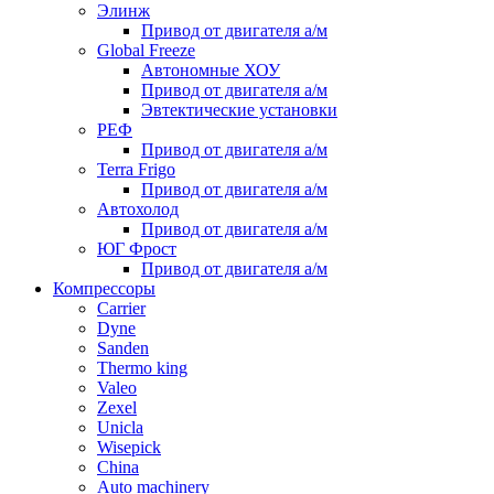
Элинж
Привод от двигателя а/м
Global Freeze
Автономные ХОУ
Привод от двигателя а/м
Эвтектические установки
РЕФ
Привод от двигателя а/м
Terra Frigo
Привод от двигателя а/м
Автохолод
Привод от двигателя а/м
ЮГ Фрост
Привод от двигателя а/м
Компрессоры
Carrier
Dyne
Sanden
Thermo king
Valeo
Zexel
Unicla
Wisepick
China
Auto machinery