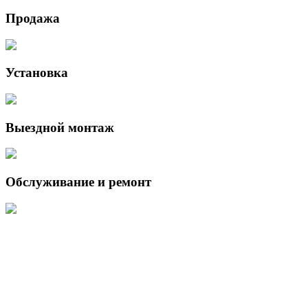
Продажа
Установка
Выездной монтаж
Обслуживание и ремонт
Данный интернет-сайт носит исключительно информационный
характер и ни при каких условиях не является публичной офертой,
определяемой положениями Статьи 437 (2) Гражданского кодекса
Российской Федерации.
Для получения подробной информации о наличии и стоимости
указанных товаров и (или) услуг, пожалуйста, обращайтесь к
менеджеру сайта с помощью специальной формы связи или по