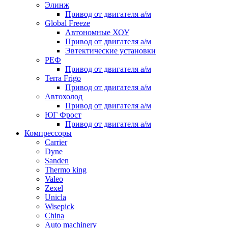
Элинж
Привод от двигателя а/м
Global Freeze
Автономные ХОУ
Привод от двигателя а/м
Эвтектические установки
РЕФ
Привод от двигателя а/м
Terra Frigo
Привод от двигателя а/м
Автохолод
Привод от двигателя а/м
ЮГ Фрост
Привод от двигателя а/м
Компрессоры
Carrier
Dyne
Sanden
Thermo king
Valeo
Zexel
Unicla
Wisepick
China
Auto machinery