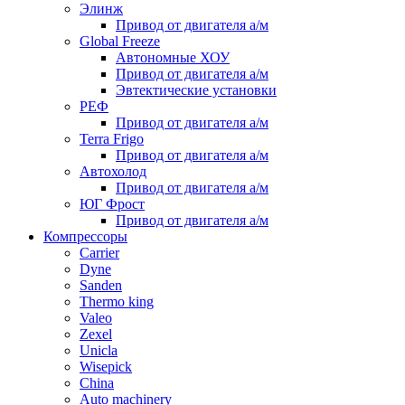
Элинж
Привод от двигателя а/м
Global Freeze
Автономные ХОУ
Привод от двигателя а/м
Эвтектические установки
РЕФ
Привод от двигателя а/м
Terra Frigo
Привод от двигателя а/м
Автохолод
Привод от двигателя а/м
ЮГ Фрост
Привод от двигателя а/м
Компрессоры
Carrier
Dyne
Sanden
Thermo king
Valeo
Zexel
Unicla
Wisepick
China
Auto machinery