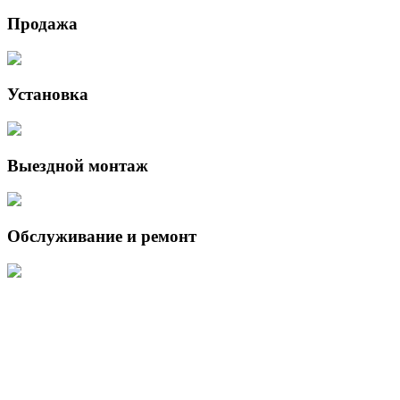
Продажа
Установка
Выездной монтаж
Обслуживание и ремонт
Данный интернет-сайт носит исключительно информационный
характер и ни при каких условиях не является публичной офертой,
определяемой положениями Статьи 437 (2) Гражданского кодекса
Российской Федерации.
Для получения подробной информации о наличии и стоимости
указанных товаров и (или) услуг, пожалуйста, обращайтесь к
менеджеру сайта с помощью специальной формы связи или по