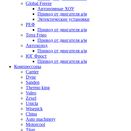
Global Freeze
Автономные ХОУ
Привод от двигателя а/м
Эвтектические установки
РЕФ
Привод от двигателя а/м
Terra Frigo
Привод от двигателя а/м
Автохолод
Привод от двигателя а/м
ЮГ Фрост
Привод от двигателя а/м
Компрессоры
Carrier
Dyne
Sanden
Thermo king
Valeo
Zexel
Unicla
Wisepick
China
Auto machinery
Motorcool
Titan