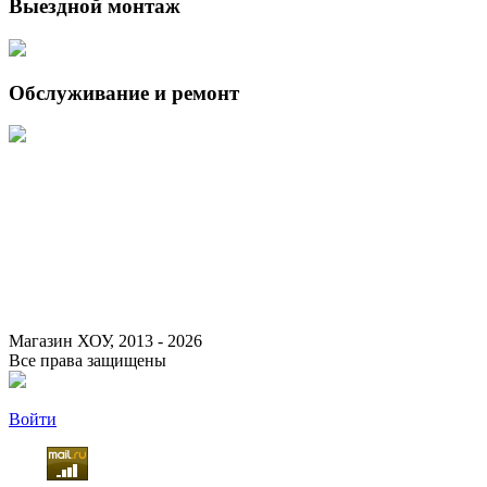
Выездной монтаж
Обслуживание и ремонт
Данный интернет-сайт носит исключительно информационный
характер и ни при каких условиях не является публичной офертой,
определяемой положениями Статьи 437 (2) Гражданского кодекса
Российской Федерации.
Для получения подробной информации о наличии и стоимости
указанных товаров и (или) услуг, пожалуйста, обращайтесь к
менеджеру сайта с помощью специальной формы связи или по
указанным телефонам.
Магазин ХОУ, 2013 - 2026
Все права защищены
Войти