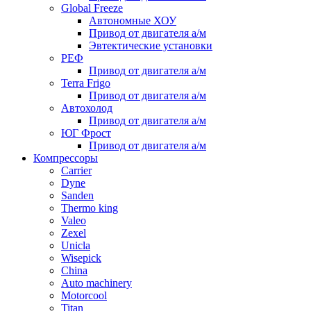
Global Freeze
Автономные ХОУ
Привод от двигателя а/м
Эвтектические установки
РЕФ
Привод от двигателя а/м
Terra Frigo
Привод от двигателя а/м
Автохолод
Привод от двигателя а/м
ЮГ Фрост
Привод от двигателя а/м
Компрессоры
Carrier
Dyne
Sanden
Thermo king
Valeo
Zexel
Unicla
Wisepick
China
Auto machinery
Motorcool
Titan