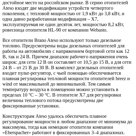
достойное место на российском рынке. В серию отопителей
Ateso входят две модификации устройств четвертого
поколения, с тепловой мощностью от 1,9 кВт до 3,8 кВт, и
одна давно разработанная модификация – Х7,
эксплуатируемая не один десяток лет, мощностью 8,2 кВт,
ровесница отопителя HL-90 от компании Webasto.
Все отопители Brano Ateso используют только дизельное
топливо. Предусмотрены виды дизельных отопителей для
работы на автомобилях с напряжением бортовой сети как 12
В, так и 24 В. Причем диапазон рабочего напряжения очень
широк: для сети 12 В он составляет от 10,5 до 15 В, а для сети
24 В – от 21 В до 30 В. В комплект дизельных отопителей
входит пульт-регулятор, с чьей помощью обеспечивается
плавная регулировка тепловой мощности отопителей breez и
wind от максимальной до минимальной. Тем самым
температуру воздуха в помещении можно установить в
пределах 10 °C – 30 °C. В отопителе X7 для регулировки
величины теплового потока предусмотрены две
фиксированные установки.
Конструкторам Ateso удалось обеспечить плавное
регулирование мощности в любом диапазоне от минимума до
максимума, тогда как немецкие отопители компании
«Eberspacher» работают в фиксированных 3–4 диапазонах.