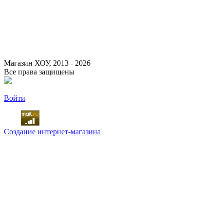
определяемой положениями Статьи 437 (2) Гражданского кодекса
Российской Федерации.
Для получения подробной информации о наличии и стоимости
указанных товаров и (или) услуг, пожалуйста, обращайтесь к
менеджеру сайта с помощью специальной формы связи или по
указанным телефонам.
Магазин ХОУ, 2013 - 2026
Все права защищены
Войти
Создание интернет-магазина