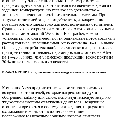
отопитель в установленное время. На таймере возможен
программируемый запуск отопителя в назначенное время и с
заданной температурой, но главное его достоинство –
диагностика неисправностей отопительной системы. При
запуске отопителей энергопотребление кратковременно
повышается, что характерно для всех воздушных отопителей.
Сравнивая характеристики отопителей Ateso с аналогичными
отопителями компаний Webasto и Eberspacher, можно
установить, что они имеют почти одинаковые поток воздуха и
расход топлива, но занимаемый Ateso объем на 10–15 % выше.
Однако для потребителя наиболее существенна цена, которая
при идентичности главных параметров для отопителей Ateso
на 17–23 % ниже, чем у немецкой продукции, также почти на
30 % ниже и стоимость их запчастей.
BRANO GROUP, Inc: дополнительные воздушные отопители салона
Компания Ateso предлагает несколько типов зависимых
воздушных отопителей, которые нагревают воздух и
обогревают кабину или салон, используя тепловую энергию
жидкостной системы охлаждения двигателя. Воздушные
отопители врезаются в систему охлаждения, циркуляция
охлаждающей жидкости в их теплообменнике
поддерживается штатным водяным насосом двигателя