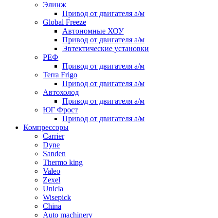
Элинж
Привод от двигателя а/м
Global Freeze
Автономные ХОУ
Привод от двигателя а/м
Эвтектические установки
РЕФ
Привод от двигателя а/м
Terra Frigo
Привод от двигателя а/м
Автохолод
Привод от двигателя а/м
ЮГ Фрост
Привод от двигателя а/м
Компрессоры
Carrier
Dyne
Sanden
Thermo king
Valeo
Zexel
Unicla
Wisepick
China
Auto machinery