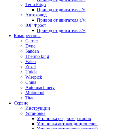
Terra Frigo
Привод от двигателя а/м
Автохолод
Привод от двигателя а/м
ЮГ Фрост
Привод от двигателя а/м
Компрессоры
Carrier
Dyne
Sanden
Thermo king
Valeo
Zexel
Unicla
Wisepick
China
Auto machinery
Motorcool
Titan
Сервис
Инструкции
Установка
Установка рефрижераторов
Установка автокондиционеров
Установка автоподогревателей