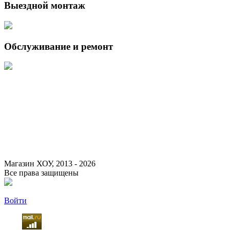
Выездной монтаж
Обслуживание и ремонт
Данный интернет-сайт носит исключительно информационный
характер и ни при каких условиях не является публичной офертой,
определяемой положениями Статьи 437 (2) Гражданского кодекса
Российской Федерации.
Для получения подробной информации о наличии и стоимости
указанных товаров и (или) услуг, пожалуйста, обращайтесь к
менеджеру сайта с помощью специальной формы связи или по
указанным телефонам.
Магазин ХОУ, 2013 - 2026
Все права защищены
Войти