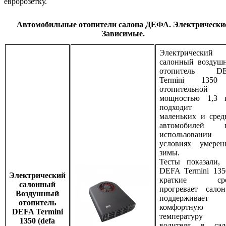
евророзетку.
Автомобильные отопители салона ДЕФА. Электрически
Зависимые.
Электрический
салонный воздуш
отопитель D
Termini 135
отопительной
мощностью 1,3 
подходит д
маленьких и сред
автомобилей 
использовани
условиях умерен
зимы.
Тесты показали, 
DEFA Termini 135
Электрический
краткие сро
салонный
прогревает сало
Воздушный
поддерживает
отопитель
комфортную
DEFA Termini
температуру 
1350 (defa
водителя в сал