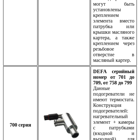
могут быть
установлены
креплением
элемента вместо
патрубка или
крышки масляного
картера, а также
креплением через
резьбовое
отверстие в
масляный картер.
DEFA серийный
номер от 701 до
709, от 758 до 799
Данные
подогреватели не
имеют термостата.
Конструкция
подогревателей:
нагревательный
элемент + камеры
700 серия
с патрубками
(входной и
выходной) для