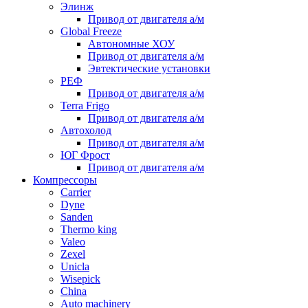
Элинж
Привод от двигателя а/м
Global Freeze
Автономные ХОУ
Привод от двигателя а/м
Эвтектические установки
РЕФ
Привод от двигателя а/м
Terra Frigo
Привод от двигателя а/м
Автохолод
Привод от двигателя а/м
ЮГ Фрост
Привод от двигателя а/м
Компрессоры
Carrier
Dyne
Sanden
Thermo king
Valeo
Zexel
Unicla
Wisepick
China
Auto machinery