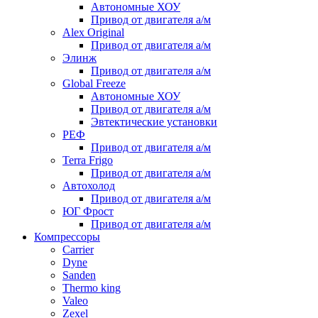
Автономные ХОУ
Привод от двигателя а/м
Alex Original
Привод от двигателя а/м
Элинж
Привод от двигателя а/м
Global Freeze
Автономные ХОУ
Привод от двигателя а/м
Эвтектические установки
РЕФ
Привод от двигателя а/м
Terra Frigo
Привод от двигателя а/м
Автохолод
Привод от двигателя а/м
ЮГ Фрост
Привод от двигателя а/м
Компрессоры
Carrier
Dyne
Sanden
Thermo king
Valeo
Zexel