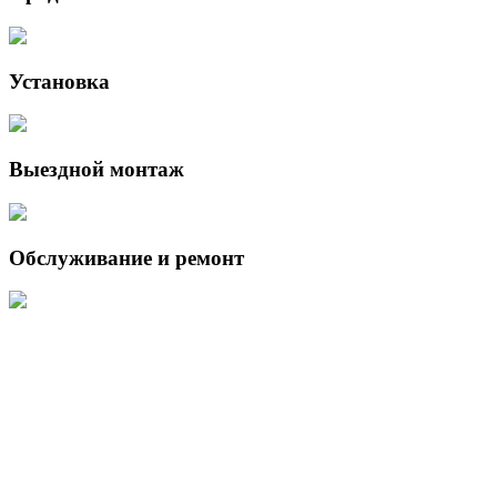
Установка
Выездной монтаж
Обслуживание и ремонт
Данный интернет-сайт носит исключительно информационный
характер и ни при каких условиях не является публичной офертой,
определяемой положениями Статьи 437 (2) Гражданского кодекса
Российской Федерации.
Для получения подробной информации о наличии и стоимости
указанных товаров и (или) услуг, пожалуйста, обращайтесь к
менеджеру сайта с помощью специальной формы связи или по
указанным телефонам.