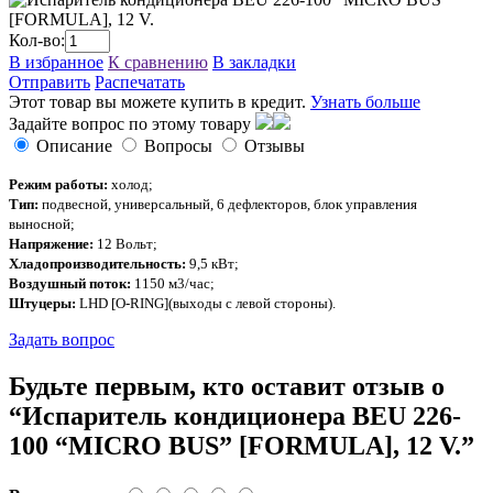
Кол-во:
В избранное
К сравнению
В закладки
Отправить
Распечатать
Этот товар вы можете купить в кредит.
Узнать больше
Задайте вопрос по этому товару
Описание
Вопросы
Отзывы
Режим работы:
холод;
Тип:
подвесной, универсальный, 6 дефлекторов, блок управления
выносной;
Напряжение:
12 Вольт;
Хладопроизводительность:
9,5 кВт;
Воздушный поток:
1150 м3/час;
Штуцеры:
LHD [O-RING](выходы с левой стороны).
Задать вопрос
Будьте первым, кто оставит отзыв о
“Испаритель кондиционера BEU 226-
100 “MICRO BUS” [FORMULA], 12 V.”