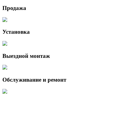
Продажа
Установка
Выездной монтаж
Обслуживание и ремонт
Данный интернет-сайт носит исключительно информационный
характер и ни при каких условиях не является публичной офертой,
определяемой положениями Статьи 437 (2) Гражданского кодекса
Российской Федерации.
Для получения подробной информации о наличии и стоимости
указанных товаров и (или) услуг, пожалуйста, обращайтесь к
менеджеру сайта с помощью специальной формы связи или по