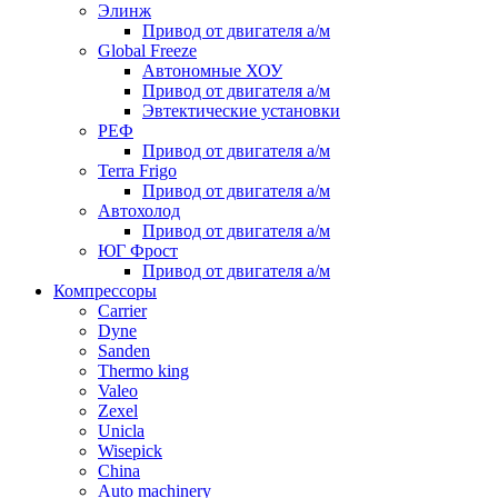
Элинж
Привод от двигателя а/м
Global Freeze
Автономные ХОУ
Привод от двигателя а/м
Эвтектические установки
РЕФ
Привод от двигателя а/м
Terra Frigo
Привод от двигателя а/м
Автохолод
Привод от двигателя а/м
ЮГ Фрост
Привод от двигателя а/м
Компрессоры
Carrier
Dyne
Sanden
Thermo king
Valeo
Zexel
Unicla
Wisepick
China
Auto machinery