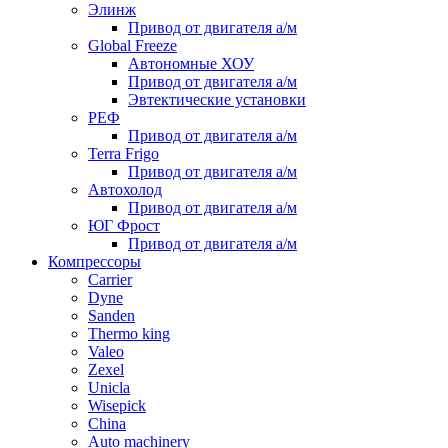
Элинж
Привод от двигателя а/м
Global Freeze
Автономные ХОУ
Привод от двигателя а/м
Эвтектические установки
РЕФ
Привод от двигателя а/м
Terra Frigo
Привод от двигателя а/м
Автохолод
Привод от двигателя а/м
ЮГ Фрост
Привод от двигателя а/м
Компрессоры
Carrier
Dyne
Sanden
Thermo king
Valeo
Zexel
Unicla
Wisepick
China
Auto machinery