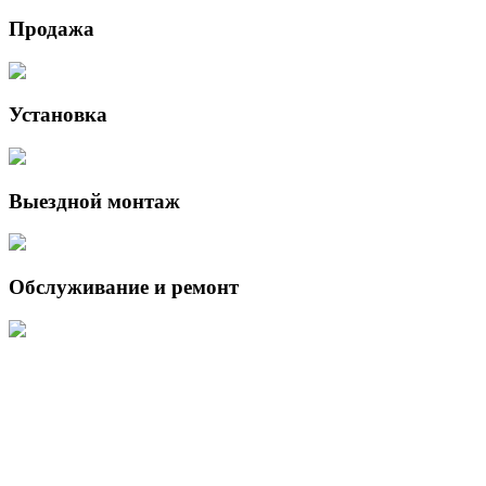
Продажа
Установка
Выездной монтаж
Обслуживание и ремонт
Данный интернет-сайт носит исключительно информационный
характер и ни при каких условиях не является публичной офертой,
определяемой положениями Статьи 437 (2) Гражданского кодекса
Российской Федерации.
Для получения подробной информации о наличии и стоимости
указанных товаров и (или) услуг, пожалуйста, обращайтесь к
менеджеру сайта с помощью специальной формы связи или по