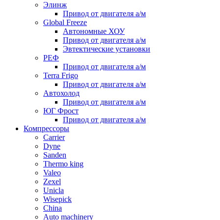
Элинж
Привод от двигателя а/м
Global Freeze
Автономные ХОУ
Привод от двигателя а/м
Эвтектические установки
РЕФ
Привод от двигателя а/м
Terra Frigo
Привод от двигателя а/м
Автохолод
Привод от двигателя а/м
ЮГ Фрост
Привод от двигателя а/м
Компрессоры
Carrier
Dyne
Sanden
Thermo king
Valeo
Zexel
Unicla
Wisepick
China
Auto machinery