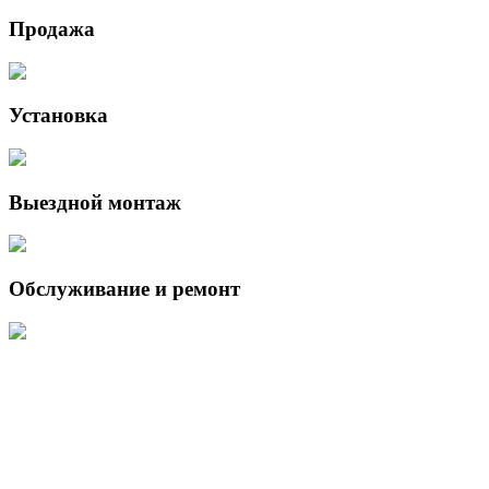
Продажа
Установка
Выездной монтаж
Обслуживание и ремонт
Данный интернет-сайт носит исключительно информационный
характер и ни при каких условиях не является публичной офертой,
определяемой положениями Статьи 437 (2) Гражданского кодекса
Российской Федерации.
Для получения подробной информации о наличии и стоимости
указанных товаров и (или) услуг, пожалуйста, обращайтесь к
менеджеру сайта с помощью специальной формы связи или по