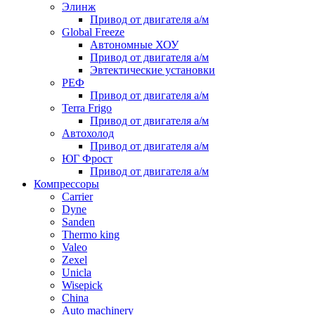
Элинж
Привод от двигателя а/м
Global Freeze
Автономные ХОУ
Привод от двигателя а/м
Эвтектические установки
РЕФ
Привод от двигателя а/м
Terra Frigo
Привод от двигателя а/м
Автохолод
Привод от двигателя а/м
ЮГ Фрост
Привод от двигателя а/м
Компрессоры
Carrier
Dyne
Sanden
Thermo king
Valeo
Zexel
Unicla
Wisepick
China
Auto machinery