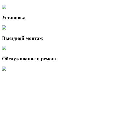
Установка
Выездной монтаж
Обслуживание и ремонт
Данный интернет-сайт носит исключительно информационный
характер и ни при каких условиях не является публичной офертой,
определяемой положениями Статьи 437 (2) Гражданского кодекса
Российской Федерации.
Для получения подробной информации о наличии и стоимости
указанных товаров и (или) услуг, пожалуйста, обращайтесь к
менеджеру сайта с помощью специальной формы связи или по
указанным телефонам.